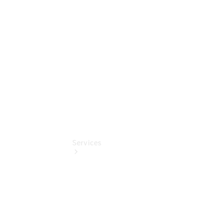
Junge
Sterne
Digitale
Extras
Services