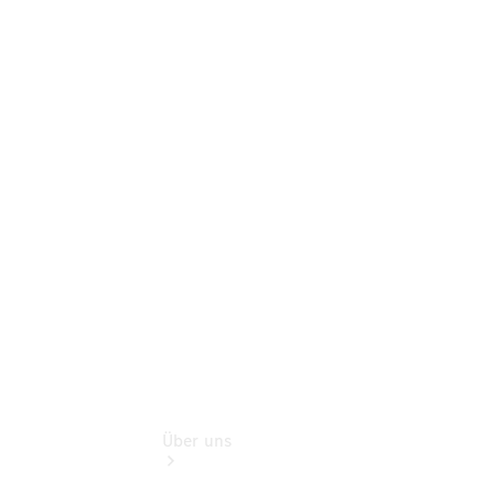
Online-
Terminbuchung
Pannen- &
Schadenhilfe
Service für
Reisemobile
Teile &
Zubehör
Rückrufe &
Umrüstungen
Über uns