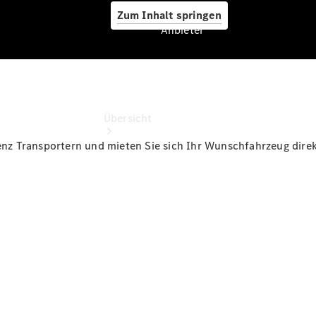
Zum Inhalt springen
Anbieter
Anbieter
Übersicht
z Transportern und mieten Sie sich Ihr Wunschfahrzeug direk
Startseite
Modellübersicht
Konfigurator
Ansprechpartner
finden
Probefahrt