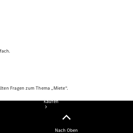
vereinbaren
Beratung
vereinbaren
Servicetermin
vereinbaren
Tel: +49
7131 968-0
fach.
ellten Fragen zum Thema „Miete“.
Kaufen