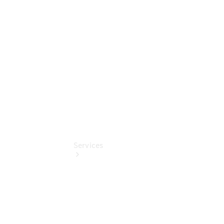
Junge
Sterne
Digitale
Extras
Services