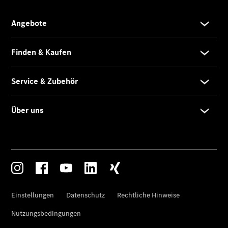
eVito
Tourer -
elektrisch
Citan
Citan
Kastenwagen
eCitan
Kastenwagen
- elektrisch
Citan
Tourer
eCitan
Tourer -
elektrisch
Auf- und
Umbaulösungen