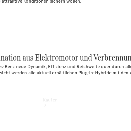
s attraktive Konditionen sichern wollen.
vereinbaren
Probefahrt
vereinbaren
Konfigurator
Modellübersicht
Tel: +49
7131 968-0
bination aus Elektromotor und Verbrennu
s-Benz neue Dynamik, Effizienz und Reichweite quer durch al
ersicht werden alle aktuell erhältlichen Plug-in-Hybride mit de
Kaufen