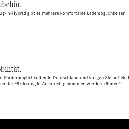
ubehör.
Finanzierung
Gewerbekunden
ug-in-Hybrid gibt es mehrere komfortable Lademöglichkeiten.
Kurzfristig
verfügbare
Angebote
V-Klasse
V-Klasse
Marco Polo
Limousinen
bilität.
 den Fördermöglichkeiten in Deutschland und steigen Sie auf e
keiten der Förderung in Anspruch genommen werden können?
Der
elektrische
CLA mit EQ-
Technologie
Der neue
CLA
EQE