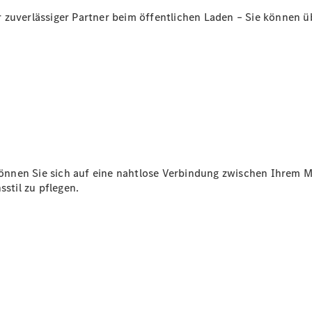
zuverlässiger Partner beim öffentlichen Laden – Sie können üb
Übersicht
140 Jahre
Innovation
Mercedes-
Benz
Store
Neuwagenangebote
önnen Sie sich auf eine nahtlose Verbindung zwischen Ihrem 
sstil zu pflegen.
Leasing
Privatkunden
Leasing
Gewerbekunden
Finanzierung
Privatkunden