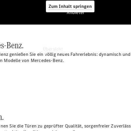
Zum Inhalt springen
Anbieter
Anbieter
es-Benz.
Übersicht
enz genießen Sie ein völlig neues Fahrerlebnis: dynamisch und
hen Modelle von Mercedes-Benz.
Startseite
Ansprechpartner
finden
n.
Beratung
vereinbaren
en Sie die Türen zu geprüfter Qualität, sorgenfreier Zuverlässi
Servicetermin