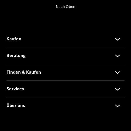
Der neue
GLB
Der neue
GLB –
elektrisch
Der neue
GLC SUV –
elektrisch
GLC SUV
GLC Coupé
GLE SUV
GLE Coupé
GLS
Mercedes-
Maybach
GLS
G-Klasse
T-Modelle
/ Kombis