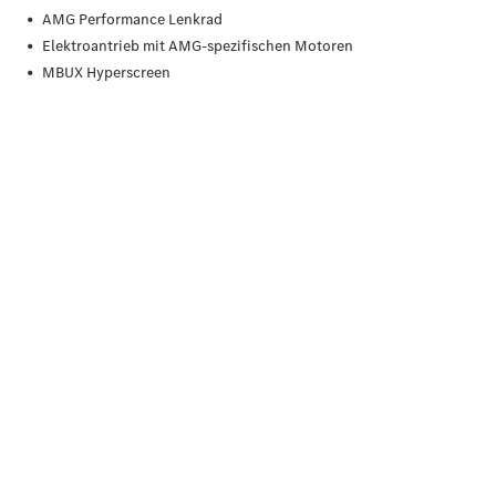
Limousine -
elektrisch
EQS
Limousine -
elektrisch
C-Klasse
Limousine
C-Klasse
Limousine -
elektrisch
E-Klasse
Limousine
S-Klasse
Limousine
S-Klasse
Lang
Mercedes-
Maybach S-
Klasse
SUVs