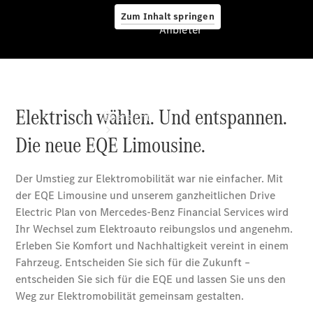
Zum Inhalt springen
Anbieter
Anbieter
Übersicht
Startseite
Ansprechpartner
finden
Beratung
vereinbaren
Servicetermin