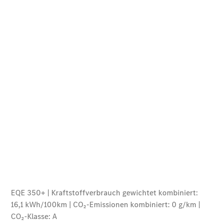
Übersicht
140 Jahre
Innovation
Mercedes-
Benz
Store
Neuwagenangebote
Leasing
Privatkunden
Leasing
Gewerbekunden
Finanzierung
Privatkunden