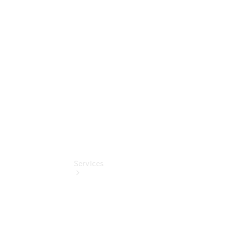
Sterne -
elektrisch
Mercedes-
Benz
Online
Store
Services