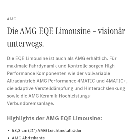
Finanzierung
Gewerbekunden
Kurzfristig
verfügbare
Angebote
V-Klasse
V-Klasse
Marco Polo
Limousinen
Der
elektrische
CLA mit EQ-
Technologie
Der neue
CLA
EQE