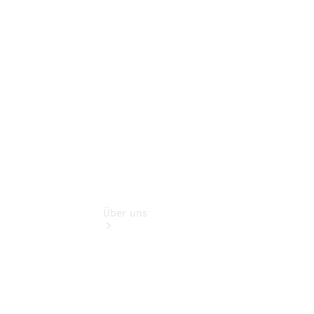
Finanzdienste
Digitale
Extras
Mobiler
Service
Über uns