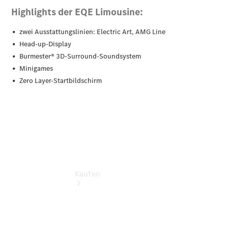
vereinbaren
Probefahrt
vereinbaren
Konfigurator
Modellübersicht
Tel: +49
7131 968-0
Kaufen