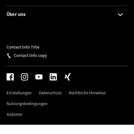
Mercedes-
AMG GT
Coupé
Mercedes-
AMG GT 4-
Türer
Coupé
Cabriolets
&
Roadster
CLE
Cabriolet