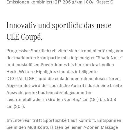
Übersicht
140 Jahre
Innovation
Mercedes-
Benz
Store
Neuwagenangebote
Leasing
Privatkunden
Leasing
Gewerbekunden
Finanzierung
Privatkunden