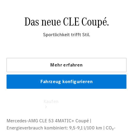
vereinbaren
Probefahrt
vereinbaren
Konfigurator
Modellübersicht
Tel: +49
7131 968-0
Kaufen