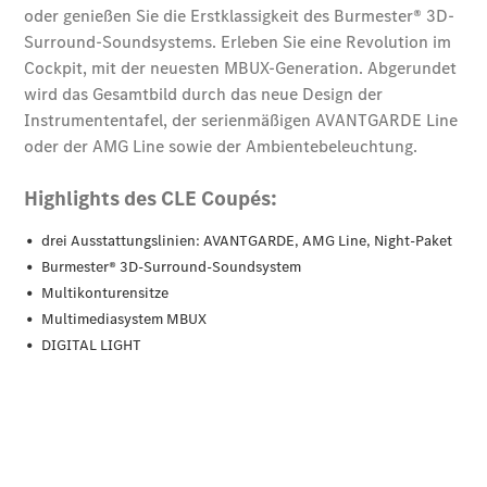
Finanzierung
Gewerbekunden
Kurzfristig
verfügbare
Angebote
V-Klasse
V-Klasse
Marco Polo
Limousinen
Der
elektrische
CLA mit EQ-
Technologie
Der neue
CLA
EQE