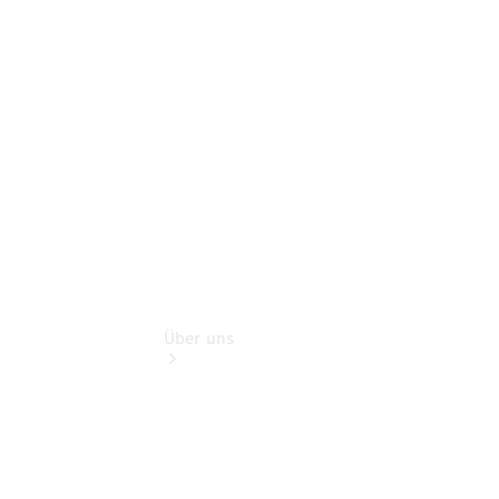
Finanzdienste
Digitale
Extras
Mobiler
Service
Über uns