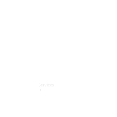
Sterne -
elektrisch
Mercedes-
Benz
Online
Store
Services