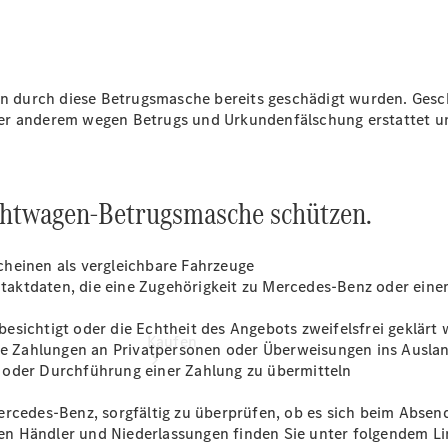
vereinbaren
Probefahrt
vereinbaren
Konfigurator
Modellübersicht
durch diese Betrugsmasche bereits geschädigt wurden. Geschäd
Tel: +49
er anderem wegen Betrugs und Urkundenfälschung erstattet un
7131 968-0
uchtwagen-Betrugsmasche schützen.
cheinen als vergleichbare Fahrzeuge
aktdaten, die eine Zugehörigkeit zu Mercedes-Benz oder eine
esichtigt oder die Echtheit des Angebots zweifelsfrei geklärt
Kaufen
e Zahlungen an Privatpersonen oder Überweisungen ins Ausla
 oder Durchführung einer Zahlung zu übermitteln
ercedes-Benz, sorgfältig zu überprüfen, ob es sich beim Absen
rten Händler und Niederlassungen finden Sie unter folgendem L