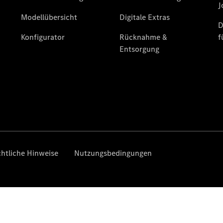
Limousine -
elektrisch
EQS
Limousine -
elektrisch
C-Klasse
Limousine
C-Klasse
Limousine -
elektrisch
E-Klasse
Limousine
S-Klasse
Limousine
S-Klasse
Lang
Mercedes-
Maybach S-
Klasse
SUVs