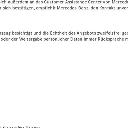
ich außerdem an das Customer Assistance Center von Mercede
r sich bestätigen, empfiehlt Mercedes-Benz, den Kontakt unverz
Übersicht
140 Jahre
Innovation
rzeug besichtigt und die Echtheit des Angebots zweifelsfrei ge
Mercedes-
ng oder der Weitergabe persönlicher Daten immer Rücksprache 
Benz
Store
Neuwagenangebote
Leasing
Privatkunden
Leasing
Gewerbekunden
Finanzierung
Privatkunden