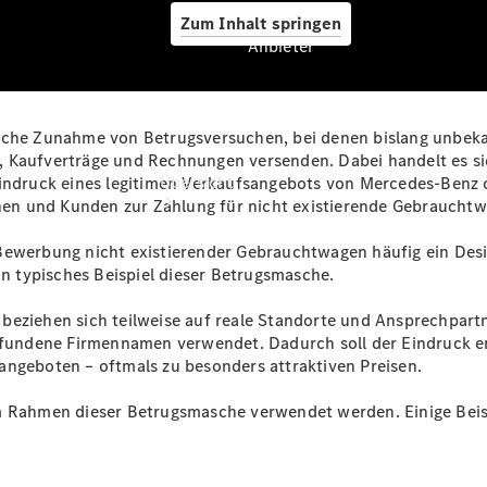
Zum Inhalt springen
Anbieter
tliche Zunahme von Betrugsversuchen, bei denen bislang unbe
Anbieter
e, Kaufverträge und Rechnungen versenden. Dabei handelt es 
Übersicht
indruck eines legitimen Verkaufsangebots von Mercedes‑Benz od
innen und Kunden zur Zahlung für nicht existierende Gebrauch
 Bewerbung nicht existierender Gebrauchtwagen häufig ein Des
in typisches Beispiel dieser Betrugsmasche.
 beziehen sich teilweise auf reale Standorte und Ansprechpa
 erfundene Firmennamen verwendet. Dadurch soll der Eindruck
Startseite
angeboten – oftmals zu besonders attraktiven Preisen.
Ansprechpartner
finden
m Rahmen dieser Betrugsmasche verwendet werden. Einige Beisp
Beratung
vereinbaren
Servicetermin