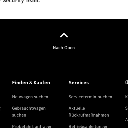
r Security Team:
Finanzierung
Gewerbekunden
Kurzfristig
verfügbare
Angebote
V-Klasse
V-Klasse
Marco Polo
Limousinen
Der
elektrische
CLA mit EQ-
Technologie
Der neue
CLA
EQE